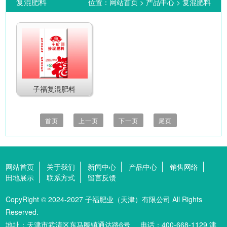
复混肥料
位置：
网站首页
>
产品中心
>
复混肥料
子福复混肥料
首页
上一页
下一页
尾页
网站首页
关于我们
新闻中心
产品中心
销售网络
田地展示
联系方式
留言反馈
CopyRight © 2024-2027
子福肥业（天津）有限公司
All Rights
Reserved.
地址：天津市武清区东马圈镇通达路6号 电话：400-668-1129
津